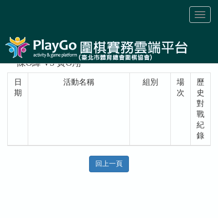
Toggl
naviga
陳O緯 VS 黃O翔
日
活動名稱
組別
場
歷
期
次
史
對
戰
紀
錄
回上一頁