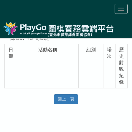
Toggl
naviga
陳O宏 VS 高O緹
日
活動名稱
組別
場
歷
期
次
史
對
戰
紀
錄
回上一頁