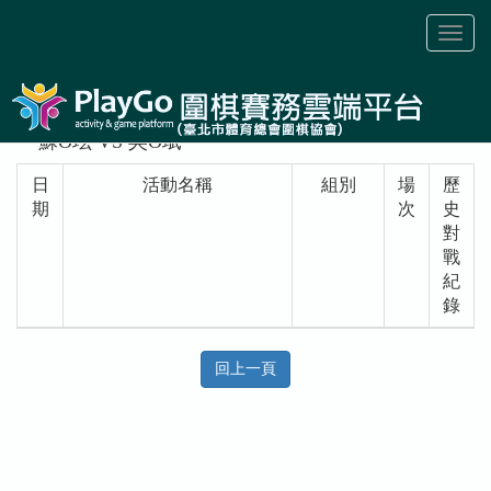
Toggl
naviga
蘇O玹 VS 吳O珷
日
活動名稱
組別
場
歷
期
次
史
對
戰
紀
錄
回上一頁