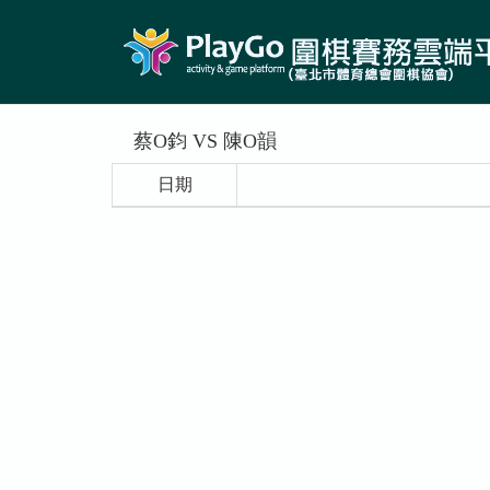
蔡O鈞 VS 陳O韻
日期