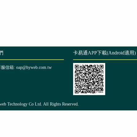
們
卡易通APP下載(Android適用)
客服信箱: oap@hyweb.com.tw
echnology Co Ltd. All Rights Reserved.