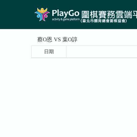
蔡O恩 VS 葉O諄
日期