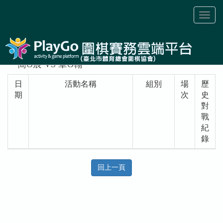
Toggl
naviga
簡O宸 VS 章O翰
日
活動名稱
組別
場
歷
期
次
史
對
戰
紀
錄
回上一頁