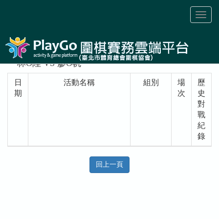
Toggl
naviga
林O陞 VS 廖O帆
日
活動名稱
組別
場
歷
期
次
史
對
戰
紀
錄
回上一頁