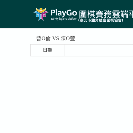
曾O倫 VS 陳O豐
日期