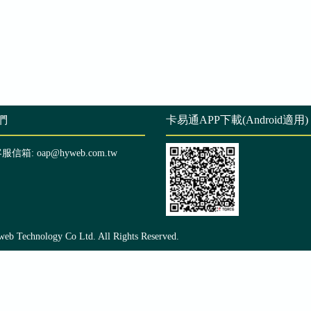
們
卡易通APP下載(Android適用)
客服信箱: oap@hyweb.com.tw
echnology Co Ltd. All Rights Reserved.