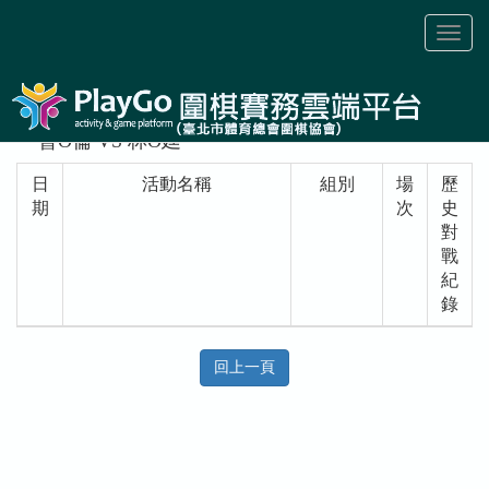
Toggl
naviga
曾O倫 VS 林O廷
日
活動名稱
組別
場
歷
期
次
史
對
戰
紀
錄
回上一頁