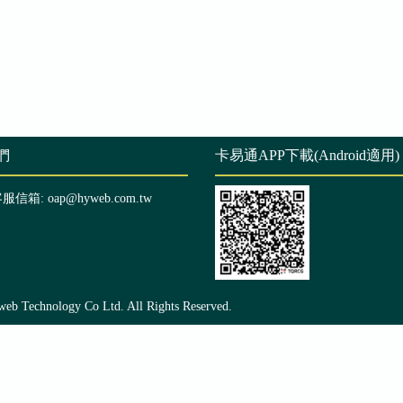
們
卡易通APP下載(Android適用)
客服信箱: oap@hyweb.com.tw
echnology Co Ltd. All Rights Reserved.