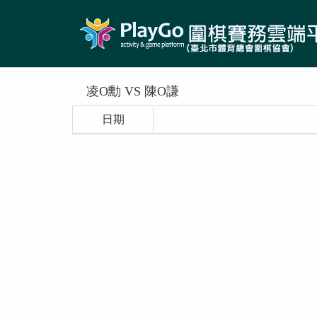
凌O勳 VS 陳O謙
日期