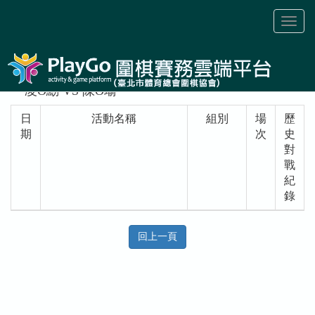
Toggl
naviga
凌O勳 VS 陳O瑜
日
活動名稱
組別
場
歷
期
次
史
對
戰
紀
錄
回上一頁