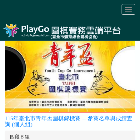
Toggl
naviga
115年臺北市青年盃圍棋錦標賽 -- 參賽名單與成績查
詢 (個人組)
四段Ｂ組