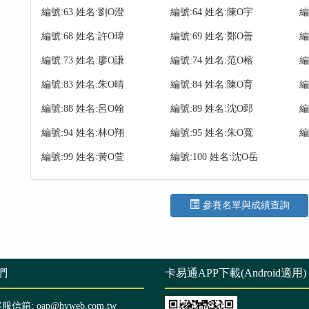
編號:63 姓名:劉O澄
編號:64 姓名:陳O宇
編
編號:68 姓名:許O瑋
編號:69 姓名:鄭O善
編
編號:73 姓名:廖O謙
編號:74 姓名:范O榕
編
編號:83 姓名:朱O晴
編號:84 姓名:陳O育
編
編號:88 姓名:呂O翰
編號:89 姓名:沈O郅
編
編號:94 姓名:林O翔
編號:95 姓名:朱O寬
編
編號:99 姓名:黃O萱
編號:100 姓名:沈O岳
參賽名單與成績查詢
們
卡易通APP下載(Android適用)
客服信箱: oap@hyweb.com.tw