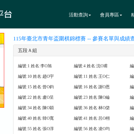
活動查詢
會員專區
115年臺北市青年盃圍棋錦標賽 -- 參賽名單與成績查
五段Ａ組
編號:1 姓名:李O旭
編號:4 姓名:沈O甫
編
編號:10 姓名:趙O宇
編號:11 姓名:王O仁
編
編號:15 姓名:曾O鈞
編號:16 姓名:謝O恩
編
編號:22 姓名:盧O呈
編號:23 姓名:陳O綸
編
編號:34 姓名:陳O穎
編號:36 姓名:林O棨
編
編號:40 姓名:韓O寬
編號:41 姓名:呂O栩
編
編號:55 姓名:張O淳
編號:56 姓名:凌O均
編