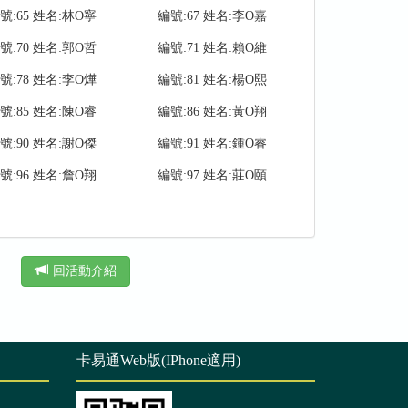
號:65 姓名:林O寧
編號:67 姓名:李O嘉
號:70 姓名:郭O哲
編號:71 姓名:賴O維
號:78 姓名:李O燁
編號:81 姓名:楊O熙
號:85 姓名:陳O睿
編號:86 姓名:黃O翔
號:90 姓名:謝O傑
編號:91 姓名:鍾O睿
號:96 姓名:詹O翔
編號:97 姓名:莊O頤
回活動介紹
卡易通Web版(IPhone適用)