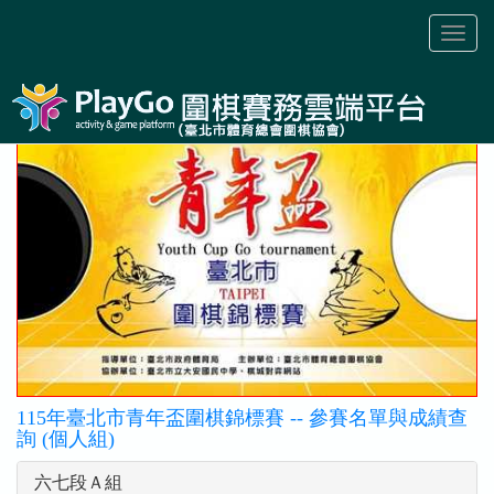
Toggl
naviga
115年臺北市青年盃圍棋錦標賽 -- 參賽名單與成績查
詢 (個人組)
六七段Ａ組