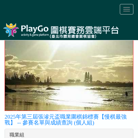
Toggl
naviga
2025年第三屆張濬元盃職業圍棋錦標賽【慢棋最強
戰】 -- 參賽名單與成績查詢 (個人組)
職業組